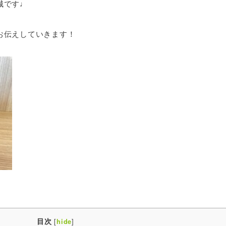
城です♩
お伝えしていきます！
目次
[
]
hide