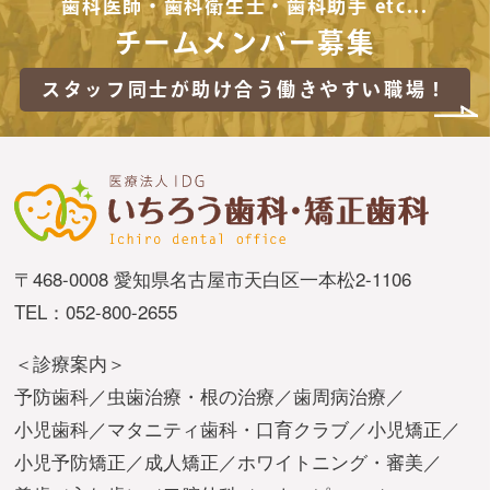
歯科医師・歯科衛生士・歯科助手 etc...
チームメンバー募集
スタッフ同士が助け合う
働きやすい職場！
〒468-0008 愛知県名古屋市天白区一本松2-1106
TEL：052-800-2655
＜診療案内＞
予防歯科
虫歯治療・根の治療
歯周病治療
小児歯科
マタニティ歯科・口育クラブ
小児矯正
小児予防矯正
成人矯正
ホワイトニング・審美