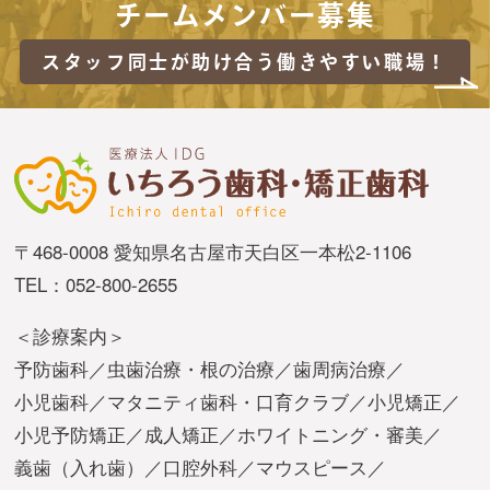
チームメンバー募集
スタッフ同士が助け合う
働きやすい職場！
〒468-0008 愛知県名古屋市天白区一本松2-1106
TEL：052-800-2655
＜診療案内＞
予防歯科
虫歯治療・根の治療
歯周病治療
小児歯科
マタニティ歯科・口育クラブ
小児矯正
小児予防矯正
成人矯正
ホワイトニング・審美
義歯（入れ歯）
口腔外科
マウスピース