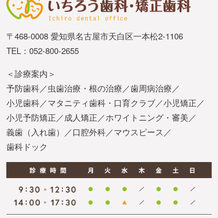
〒468-0008 愛知県名古屋市天白区一本松2-1106
TEL：052-800-2655
＜診療案内＞
予防歯科
虫歯治療・根の治療
歯周病治療
小児歯科
マタニティ歯科・口育クラブ
小児矯正
小児予防矯正
成人矯正
ホワイトニング・審美
義歯（入れ歯）
口腔外科
マウスピース
歯科ドック